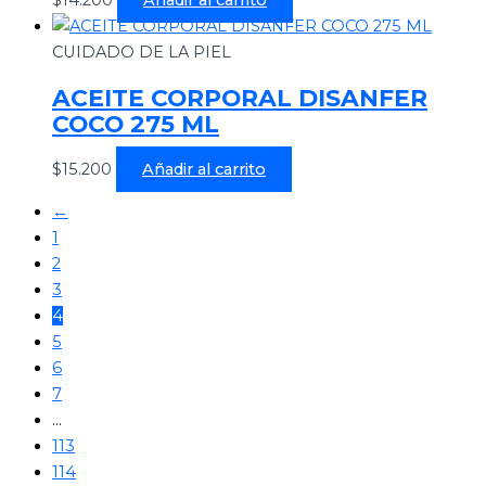
CUIDADO DE LA PIEL
ACEITE CORPORAL DISANFER
COCO 275 ML
$
15.200
Añadir al carrito
←
1
2
3
4
5
6
7
…
113
114