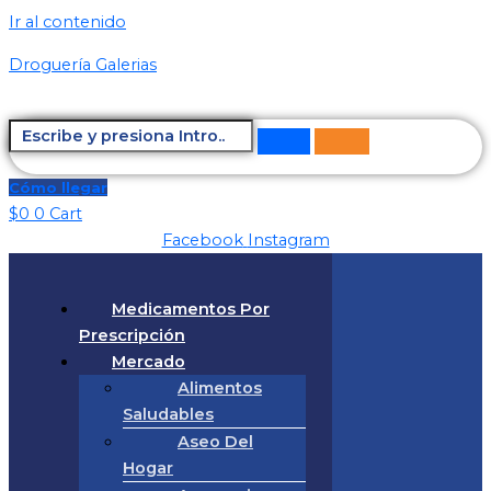
Ir al contenido
Droguería Galerias
Cómo llegar
$
0
0
Cart
Facebook
Instagram
Medicamentos Por
Prescripción
Mercado
Alimentos
Saludables
Aseo Del
Hogar